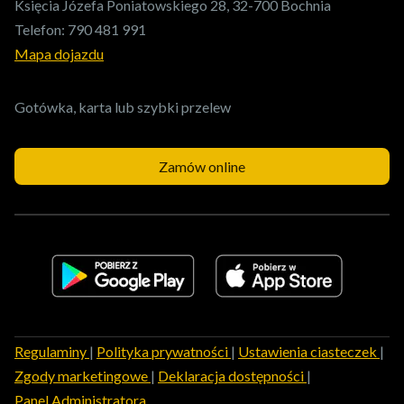
Księcia Józefa Poniatowskiego 28, 32-700 Bochnia
Telefon:
790 481 991
Mapa dojazdu
Gotówka, karta lub szybki przelew
Zamów online
Regulaminy
|
Polityka prywatności
|
Ustawienia ciasteczek
|
Zgody marketingowe
|
Deklaracja dostępności
|
Panel Administratora