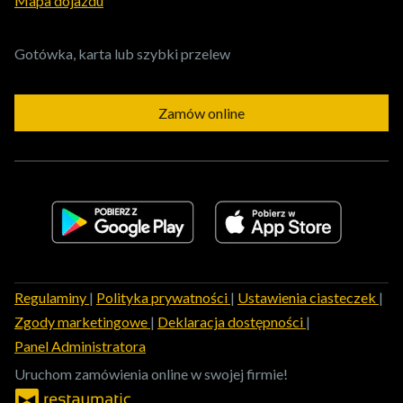
Mapa dojazdu
Gotówka, karta lub szybki przelew
Zamów online
Regulaminy
|
Polityka prywatności
|
Ustawienia ciasteczek
|
Zgody marketingowe
|
Deklaracja dostępności
|
Panel Administratora
Uruchom zamówienia online w swojej firmie!